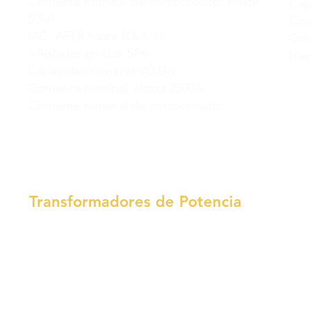
Corriente nominal de cortocircuito: Hasta
Cap
50kA
Cor
IAC: AFLR hasta 50kA/1s
Cor
>Aisladas en Gas SF6
Has
Capacidad nominal: 40.5kV
Corriente nominal: Hasta 2500A
Corriente nominal de cortocircuito:
Transformadores de Potencia
Capac
Transf
Hasta
Capacidad: Hasta 300 MVA
Transf
Clase de Aislamiento: Hasta 345 kV.
Hasta
Tensiones y conexiones:
Transf
Hasta