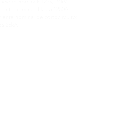
acidad nominal: 12kV, 24kV
riente nominal: Hasta 1250A
riente nominal de cortocircuito:
ta 25kA
idad Hasta 3 MVA
ormador Pedestal Monofásico:
 167 kVA
ormador Pedestal Trifásico:
 2.5MVA
ormador Tipo Seco VPI Trifásico:
 500 kVA