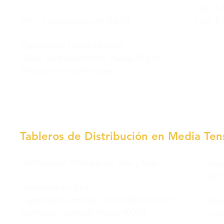
Tipo So
VPI – Impregnado en Barniz
Tipo Eó
Capacidad: Hasta 14 MVA
Clase de Aislamiento: Hasta 34.5 kV.
Tensiones y conexiones:
Tableros de Distribución en Media Ten
Distribución Primaria en Aire y Gas
Has
IAC
>Aisladas en Aire
Capacidad nominal: 12kV/24kV/40.5kV
Dis
Corriente nominal: Hasta 4000A
>Ai