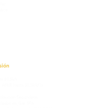
lar.
lico.
sión
ta 31.5kA
: AFLR hasta 31.5kA/1s
tribución Secundaria
sladas en Gas SF6