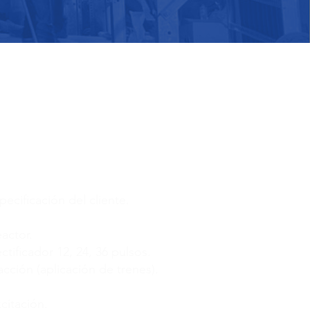
pecificación del cliente.
actor.
ctificador 12, 24, 36 pulsos.
acción (aplicación de trenes).
citación.