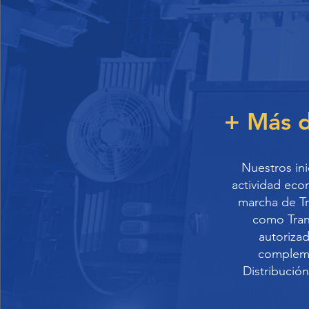
+ Más 
Nuestros in
actividad econ
marcha de Tr
como Tran
autoriza
compleme
Distribución