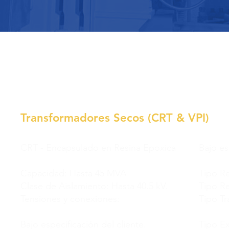
Transformadores Secos (CRT & VPI)
CRT - Encapsulado en Resina Epoxica
Bajo es
Capacidad: Hasta 45 MVA
Tipo Re
Clase de Aislamiento: Hasta 40.5 kV.
Tipo Re
Tensiones y conexiones:
Tipo Tr
Bajo especificación del cliente.
Tipo Ex