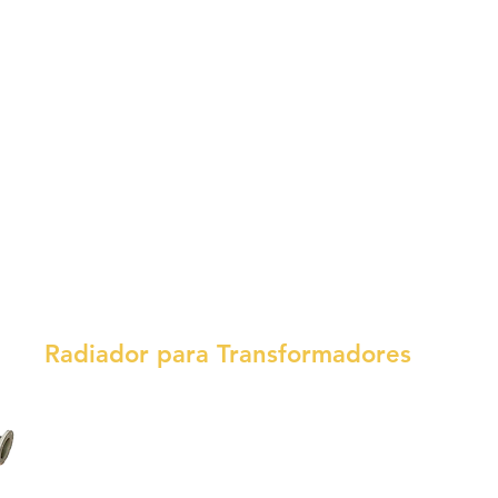
Bajo especificación del cliente.
Transf
Tipo Horno, Tipo Tracción, Tipo
Hasta 
Rectificador, Tipo Zigzag, Tipo
Estación, GSU, GSD.
Transformador de Distribución de
Aceite MÉRIDA ELECTRIC Origen
100% NACIONAL
Radiador para Transformadores
Radiadores de Tipo Panel para
*Radiad
cualquier tipo de Transformadores en
Tipo Cu
Aceite, con sistema de pintura
Tipo Li
avanzado, adecuado para todo tipo
Tipo In