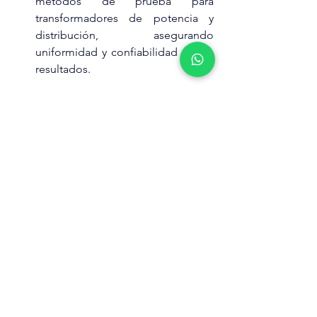
métodos de prueba para 
transformadores de potencia y 
distribución, asegurando 
uniformidad y confiabilidad en los 
resultados.
#Transformadores
#PruebasEléctricas
#MéridaElectric
#EficienciaEnergética
#NormasIEC
#IEEE
#Confiabilidad
#SeguridadIndustrial
Transformadores
transformador eléctrico
Transformador Seco Encapsulado
Transformador en Aceite
Proyectos eléctricos
Pruebas a transformadores