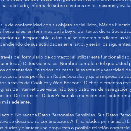
 ha solicitado, informarle sobre cambios en los mismos y evaluar
, y de conformidad con su objeto social lícito, Mérida Electri
ersonales, en términos de la Ley y, por tanto, dicha Sociedad
ciona al Responsable, o los que se generen mediante las visita
endiendo de sus actividades en el sitio, y serán los siguientes
través del formulario de contacto: al utilizar esta funcionalida
uientes: a) Datos Generales: Nombre completo (el que Usted p
los comentarios. En todos los casos, la exactitud y veracidad d
 acceso a sus perfiles en Redes Sociales y quien ingresa su apo
datos a través de Cookies y Web Beacons. Dichos elementos recab
ginas de Internet que visita, hábitos y patrones de navegación
l nuestro. De todos los Datos Personales mencionados anteriormen
as más adelante.
lectric. No recaba Datos Personales Sensibles. Sus Datos Perso
tiva se describen a continuación: A. Finalidades primarias. a) E
sus dudas y plantear una propuesta o posible relación comercial