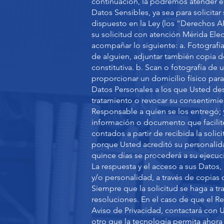
continuación, la podremos atender e
Datos Sensibles, ya sea para solicita
dispuesto en la Ley (los “Derechos AR
su solicitud con atención Mérida Elec
acompañar lo siguiente: a. Fotografía 
de alguien, adjuntar también copia de
constitutiva. b. Scan o fotografía de
proporcionar un domicilio físico par
Datos Personales a los que Usted des
tratamiento o revocar su consentimien
Responsable a quien se los entregó; y
información o documento que facilite
contados a partir de recibida la soli
porque Usted acreditó su personalid
quince días se procederá a su ejecu
La respuesta y el acceso a sus Datos
y/o personalidad, a través de copias 
Siempre que la solicitud se haga a tr
resoluciones. En el caso de que el R
Aviso de Privacidad, contactará con U
otro que la tecnología permita ahora 