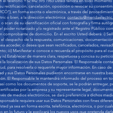
n el teléfono +52 442 595 1963 Usted tendrá en todo momento 
r su rectificación, cancelación, oposición o revocar su consent
CO”), en forma escrita o electrónica, a través del procedimien
tric o bien, a la dirección electrónica
contacto@meridaelectri
o scan de su identificación oficial con fotografía y firma autóg
l poder notarizado y/o registrado ante el Registro Público cor
 un comprobante de domicilio. En el escrito Usted deberá: i) Se
a el despacho de la respuesta, comunicaciones, documentación y
ea acceder, o desea que sean rectificados, cancelados, revisa
to; iii) Manifestar si conoce o recuerda el propósito para el cu
 iv) Establecer de manera clara, respetuosa y concisa su petici
 la localización de sus Datos Personales. El Responsable contar
citud, para resolverla o requerirle mayor información. En caso d
ad y sus Datos Personales pudieron encontrarse en nuestra bas
ción. El Responsable le mantendrá informado del proceso en t
, así como los documentos de soporte, se le podrán entregar, p
certificadas por la empresa y su representante legal, document
avés de medios electrónicos, se dará preferencia a dichos medi
esponsable requiera usar sus Datos Personales con fines diferen
sted ya sea en forma escrita, telefónica, electrónica, o por cua
o en lo futuro y le explicará los nuevos usos que pretenda darl