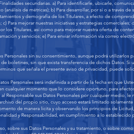
nalidades secundarias. a) Para identificarle, ubicarle, comunica
o (análisis de métricas); b) Para desarrollar, por sí o a través de 
tamientos y demografía de los Titulares, a efecto de comprend
 c) Para mejorar nuestras iniciativas y estrategias comerciales; d
or los Titulares, así como para mejorar nuestra oferta de conten
mación y servicios; e) Para enviar información vía correo elect
tos Personales sin su consentimiento, aunque podrá utilizarlos
o de boletines, sin que exista transferencia de dichos Datos. Si
érminos que señala el presente aviso de privacidad, puede solic
tos Personales será indefinida a partir de la fecha en que Ust
n cualquier momento que lo considere oportuno, para efectos
al Responsable sus Datos Personales por cualquier medio, le 
chivo del propio sitio, cuyo acceso estará limitado solamente
mento de manera lícita y observando los principios de Licitud
onalidad y Responsabilidad, en cumplimiento a lo establecido p
so, sobre sus Datos Personales y su tratamiento, o sobre como 