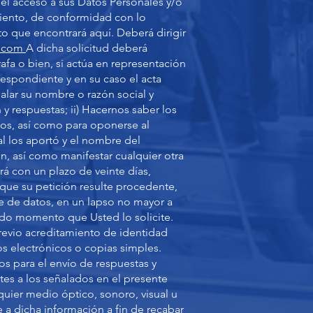
el acceso a sus Datos Personales y/o
imiento, de conformidad con lo
to que encontrará aquí. Deberá dirigir
c.com
A dicha solicitud deberá
rafa o bien, si actúa en representación
respondiente y en su caso el acta
ñalar su nombre o razón social y
 respuestas; ii) Hacernos saber los
dos, así como para oponerse al
al los aportó y el nombre del
ón, así como manifestar cualquier otra
á con un plazo de veinte días,
e que su petición resulte procedente,
e de datos, en un lapso no mayor a
odo momento que Usted lo solicite.
revio acreditamiento de identidad
os electrónicos o copias simples.
os para el envío de respuestas y
tes a los señalados en el presente
lquier medio óptico, sonoro, visual u
e a dicha información a fin de recabar